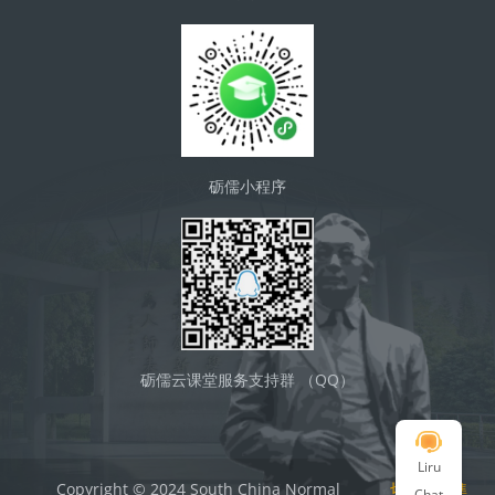
砺儒小程序
砺儒云课堂服务支持群 （QQ）
Liru
Copyright © 2024 South China Normal
切換到標準
Chat