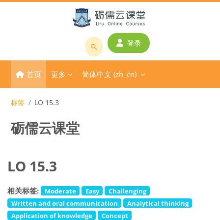
跳到主要内容
登录
搜
索
首页
更多
简体中文 ‎(zh_cn)‎
课
程
或
标签
LO 15.3
教
砺儒云课堂
师
名
称
LO 15.3
相关标签:
Moderate
Easy
Challenging
Written and oral communication
Analytical thinking
Application of knowledge
Concept