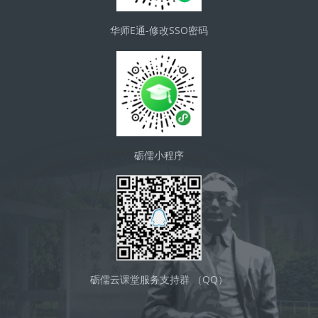
华师E通-修改SSO密码
砺儒小程序
砺儒云课堂服务支持群 （QQ）