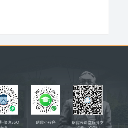
通-修改SSO
砺儒小程序
砺儒云课堂服务支
密码
持群 （QQ）