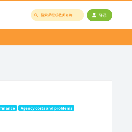
登录
搜
索
课
程
或
教
师
名
称
 finance
Agency costs and problems