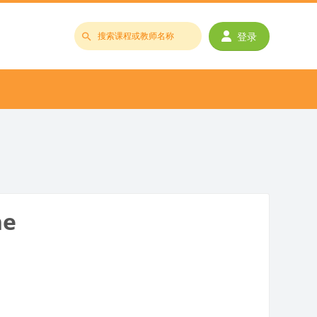
登录
搜
索
课
程
或
教
师
名
称
he