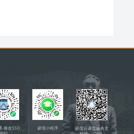
通-修改SSO
砺儒小程序
砺儒云课堂服务支
密码
持群 （QQ）