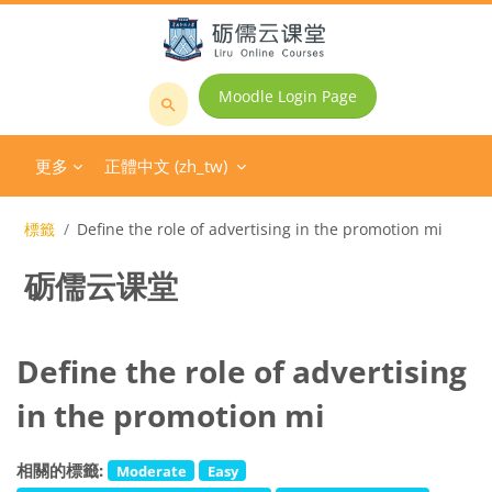
跳至主內容
Moodle Login Page
搜
尋
更多
正體中文 ‎(zh_tw)‎
課
程
標籤
Define the role of advertising in the promotion mi
砺儒云课堂
Define the role of advertising
in the promotion mi
相關的標籤:
Moderate
Easy