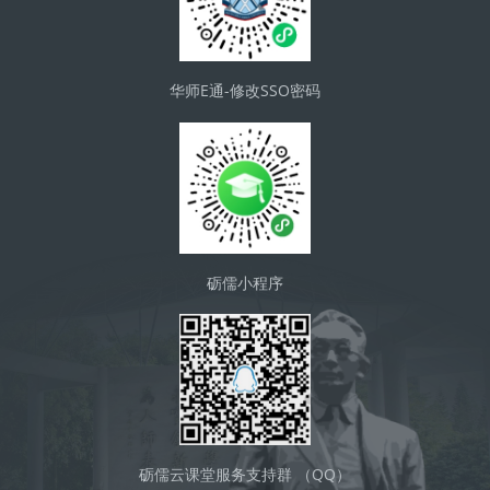
华师E通-修改SSO密码
砺儒小程序
砺儒云课堂服务支持群 （QQ）