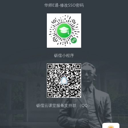
华师E通-修改SSO密码
砺儒小程序
砺儒云课堂服务支持群 （QQ）