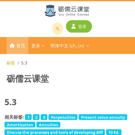
跳到主要内容
登录
搜
索
首页
更多
简体中文 ‎(zh_cn)‎
课
程
或
标签
5.3
教
砺儒云课堂
师
名
称
5.3
相关标签:
1
2
3
Perpetuities
Present value-annuity
Amortization
Annuities
Discuss the processes and tools of developing diff
10 Ed.