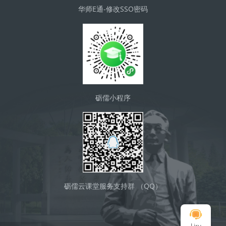
华师E通-修改SSO密码
砺儒小程序
砺儒云课堂服务支持群 （QQ）
Liru