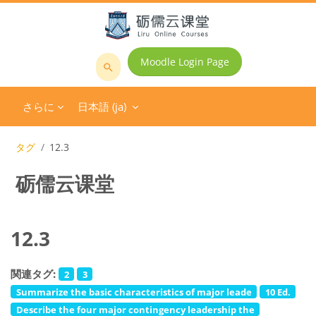
メインコンテンツへスキップする
Moodle Login Page
コ
ー
さらに
日本語 ‎(ja)‎
ス
を
検
タグ
12.3
索
砺儒云课堂
す
る
12.3
関連タグ:
2
3
Summarize the basic characteristics of major leade
10 Ed.
Describe the four major contingency leadership the