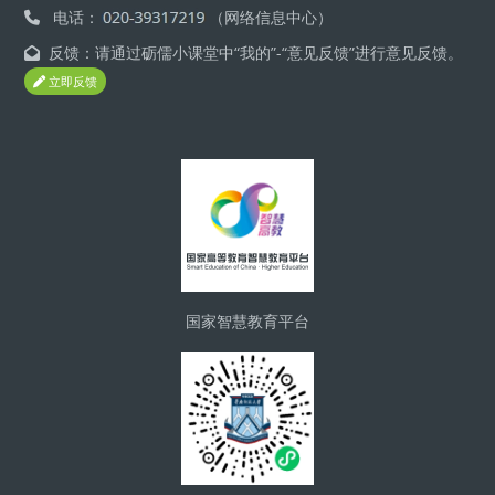
电话：
（网络信息中心）
反馈：请通过砺儒小课堂中“我的”-“意见反馈”进行意见反馈。
立即反馈
ブロック
国家智慧教育平台