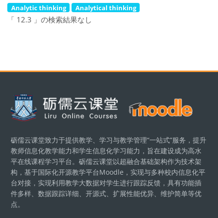
Analytic thinking
Analytical thinking
「 12.3 」の検索結果なし
ブロック
砺儒云课堂致力于提供教学、学习与教学管理“一站式”服务，提升
教师信息化教学能力和学生信息化学习能力，旨在建设成为高水
平在线课程学习平台。砺儒云课堂以超融合基础架构作为技术架
构，基于国际化开源教学平台Moodle，实现与多种校内信息化平
台对接，实现利用教学大数据对学生进行跟踪反馈，具有功能插
件多样、数据跟踪详细、开源式、扩展性能优异、维护简单等优
点。