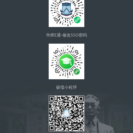
华师E通-修改SSO密码
砺儒小程序