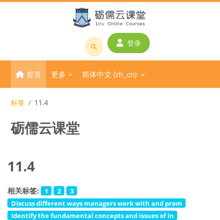
跳到主要内容
登录
搜
索
首页
更多
简体中文 ‎(zh_cn)‎
课
程
或
标签
11.4
教
砺儒云课堂
师
名
称
11.4
相关标签:
1
2
3
Discuss different ways managers work with and prom
Identify the fundamental concepts and issues of in