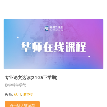
专业论文选读(24-25下学期)
课程类别
数学科学学院
教师:
杨坦
,
陈艳男
点击进入该课程