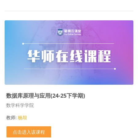
数据库原理与应用(24-25下学期)
课程类别
数学科学学院
教师:
杨坦
点击进入该课程