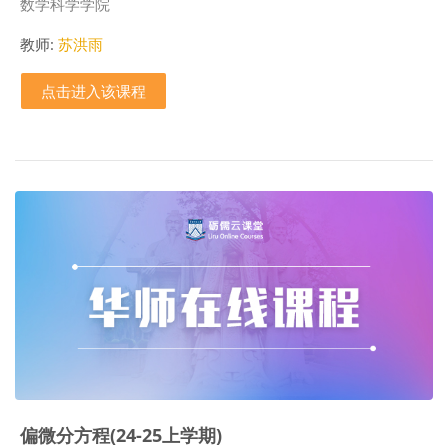
课程类别
数学科学学院
教师:
苏洪雨
点击进入该课程
偏微分方程(24-25上学期)