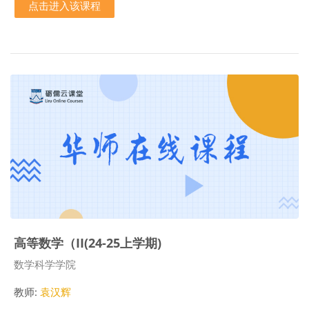
点击进入该课程
高等数学（II(24-25上学期)
课程类别
数学科学学院
教师:
袁汉辉