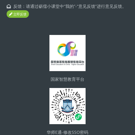
反馈：请通过砺儒小课堂中“我的”-“意见反馈”进行意见反馈。
立即反馈
版块
国家智慧教育平台
华师E通-修改SSO密码