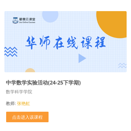
中学数学实验活动(24-25下学期)
课程类别
数学科学学院
教师:
张艳虹
点击进入该课程