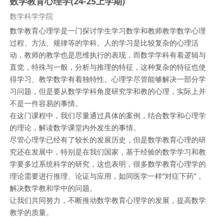
数学教育心理学(24-25上学期)
课程类别
数学科学学院
数学教育心理学是一门探讨学生学习数学和教师教学数学心理
过程、方法、规律等的学科。人的学习是比较复杂的心理活
动，教师的教学也是思维执行的表现，而数学学科有着逻辑与
直觉，特殊与一般，分析与推理的特征，这种复杂的特征也使
得学习、教学数学有着独特性。心理学尽管能够解决一部分学
习问题，但是要从数学学科角度研究学和教的心理，实际上并
不是一件容易的事情。
在这门课程中，我们尽量通过具体的案例，结合数学和心理学
的理论，解读数学课堂内外发生的事情。
尽管心理学已经有了较长的发展历史，但是数学教育心理的研
究还在发展中，特别是在我们国家，基于经验的数学学习和教
学要多过系统科学的研究，这也表明，很多数学教育心理学的
理论需要进行推理、论证与应用，如同医学一样“对症下药”，
解决数学教和学中的问题。
让我们共同努力，不断推动数学教育心理学的发展，提高数学
教学的质量。