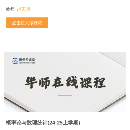
教师:
赵天明
点击进入该课程
概率论与数理统计(24-25上学期)