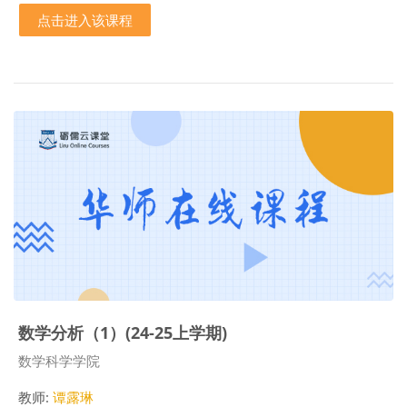
点击进入该课程
数学分析（1）(24-25上学期)
课程类别
数学科学学院
教师:
谭露琳