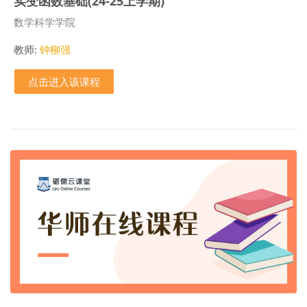
实变函数基础(24-25上学期)
课程类别
数学科学学院
教师:
钟柳强
点击进入该课程