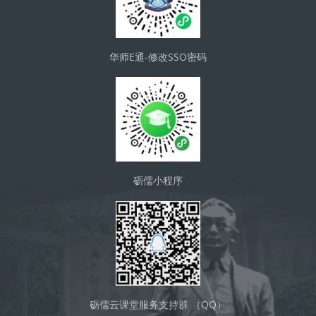
华师E通-修改SSO密码
砺儒小程序
砺儒云课堂服务支持群 （QQ）