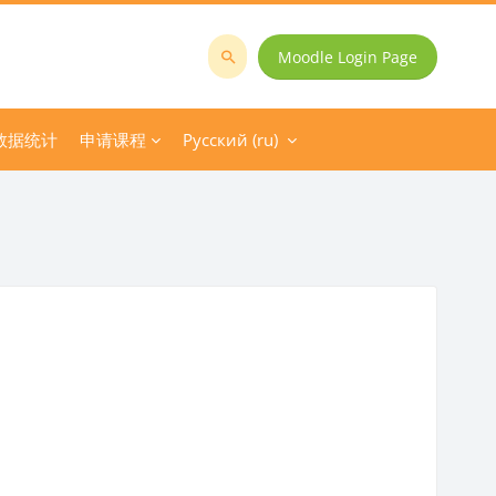
Moodle Login Page
Поиск
курса
数据统计
申请课程
Русский ‎(ru)‎