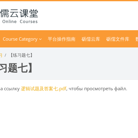
Course Category
平台操作指南
砺儒云库
砺儒文件库
习
【练习题七】
习题七】
 условия завершения
а ссылку
逻辑试题及答案七.pdf
, чтобы просмотреть файл.