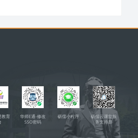
ки
慧教育
华师E通-修改
砺儒小程序
砺儒云课堂服
台
SSO密码
务支持群
（QQ）