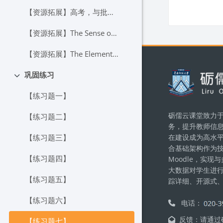
【资源拓展】高考，与批判性思维有多大关系？
【资源拓展】The Sense of Style The Thinking Persons Guide to Writing in the 21st Century
【资源拓展】The Elements of Style
Блоки
巩固练习
Свернуть
【练习题一】
砺儒云课堂致力于
【练习题二】
务，提升教师信
在建设成为高水
【练习题三】
合基础架构作为
【练习题四】
Moodle，实
大数据对学生进
【练习题五】
踪详细、开源式
【练习题六】
电话：
反馈：请通过砺
【练习题七】