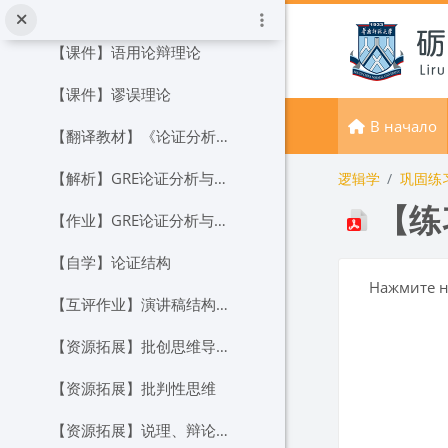
应用模块：论证理论
Перейти к основному содержанию
Свернуть
【课件】语用论辩理论
【课件】谬误理论
В начало
【翻译教材】《论证分析与评价》
【解析】GRE论证分析与评价
逻辑学
巩固练
【练
【作业】GRE论证分析与评价
【自学】论证结构
Требуемые
Нажмите н
【互评作业】演讲稿结构分析
【资源拓展】批创思维导论（2017版）
【资源拓展】批判性思维
【资源拓展】说理、辩论的几大误区，你能避免吗？