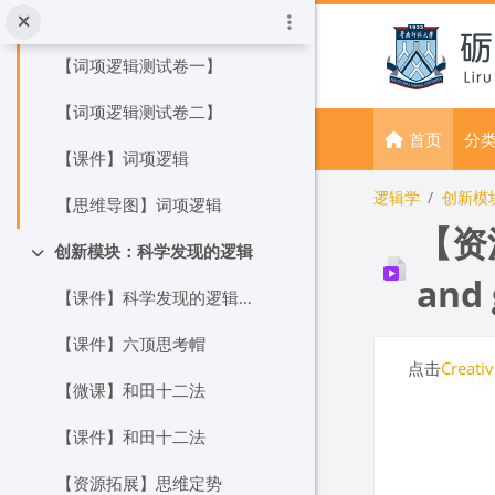
跳到主要内容
Discussion
【词项逻辑测试卷一】
【词项逻辑测试卷二】
首页
分
【课件】词项逻辑
逻辑学
创新模
【思维导图】词项逻辑
【资源拓
创新模块：科学发现的逻辑
折叠
and 
【课件】科学发现的逻辑：归纳与类比
【课件】六顶思考帽
完成条件
点击
Creati
【微课】和田十二法
【课件】和田十二法
【资源拓展】思维定势