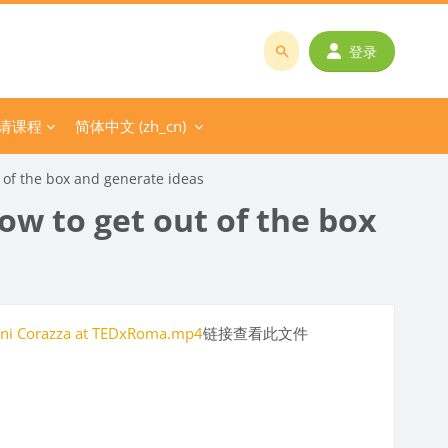
登录
搜
索
课
请课程
简体中文 ‎(zh_cn)‎
程
或
f the box and generate ideas
教
 to get out of the box
师
名
称
vanni Corazza at TEDxRoma.mp4
链接查看此文件