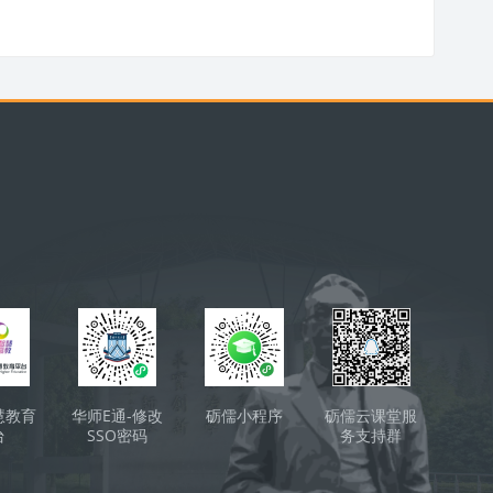
慧教育
华师E通-修改
砺儒小程序
砺儒云课堂服
台
SSO密码
务支持群
（QQ）