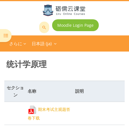
メインコンテンツへスキップする
Moodle Login Page
コ
コースインデックスを開く
ー
さらに
日本語 ‎(ja)‎
ス
を
検
统计学原理
索
す
る
セクショ
名称
説明
ン
期末考试主观题答
卷下载