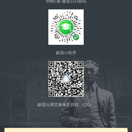
华师E通-修改SSO密码
砺儒小程序
砺儒云课堂服务支持群 （QQ）