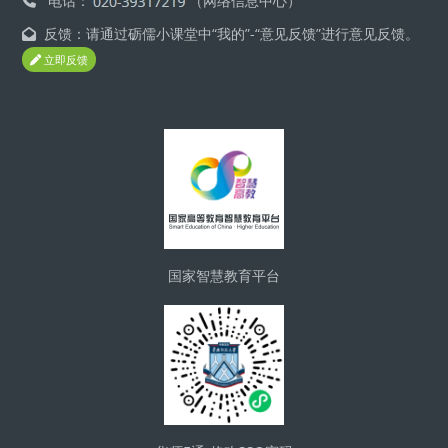
电话：
（网络信息中心）
反馈：请通过砺儒小课堂中“我的”-“意见反馈”进行意见反馈。
立即反馈
ブロック
国家智慧教育平台