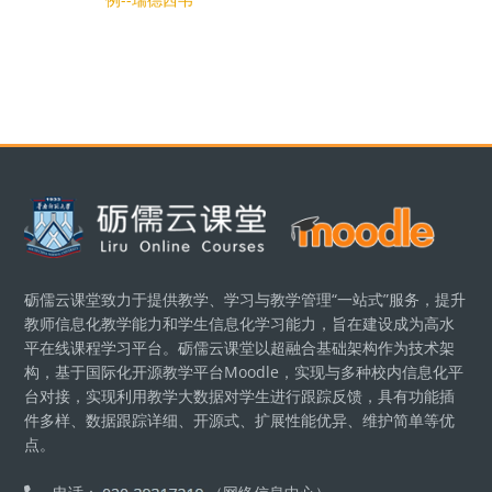
ブロック
砺儒云课堂致力于提供教学、学习与教学管理“一站式”服务，提升
教师信息化教学能力和学生信息化学习能力，旨在建设成为高水
平在线课程学习平台。砺儒云课堂以超融合基础架构作为技术架
构，基于国际化开源教学平台Moodle，实现与多种校内信息化平
台对接，实现利用教学大数据对学生进行跟踪反馈，具有功能插
件多样、数据跟踪详细、开源式、扩展性能优异、维护简单等优
点。