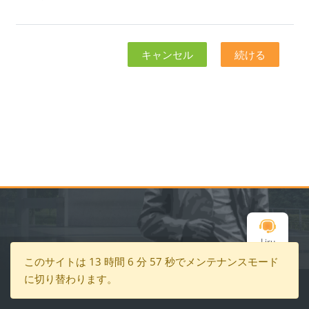
キャンセル
続ける
ブロック
ブロック
Liru
Copyright © 2024 South China Normal
標準テーマに
Chat
このサイトは 13 時間 6 分 57 秒でメンテナンスモード
University.All Rights Reserved | 粤ICP备
スイッチする
に切り替わります。
05008875号