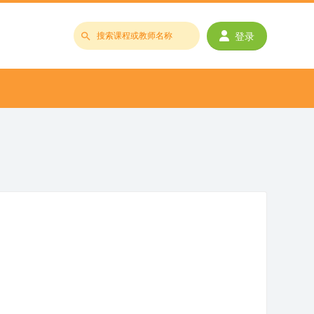
登录
搜
索
课
程
或
教
师
名
称