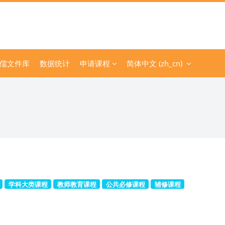
儒文件库
数据统计
申请课程
简体中文 ‎(zh_cn)‎
学科大类课程
教师教育课程
公共必修课程
辅修课程