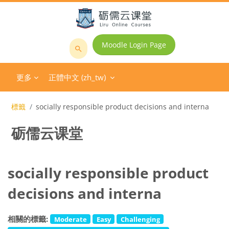
跳至主內容
Moodle Login Page
搜
尋
更多
正體中文 ‎(zh_tw)‎
課
程
標籤
socially responsible product decisions and interna
砺儒云课堂
socially responsible product
decisions and interna
相關的標籤:
Moderate
Easy
Challenging