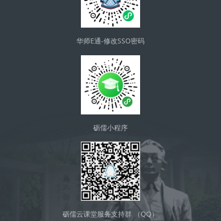
华师E通-修改SSO密码
砺儒小程序
砺儒云课堂服务支持群 （QQ）