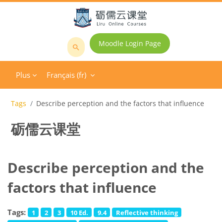
Passer au contenu principal
Moodle Login Page
Rechercher
des
Plus
Français ‎(fr)‎
cours
Tags
Describe perception and the factors that influence
砺儒云课堂
Describe perception and the
factors that influence
Tags:
1
2
3
10 Ed.
9.4
Reflective thinking