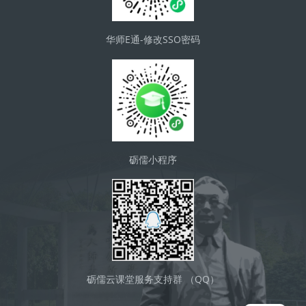
华师E通-修改SSO密码
砺儒小程序
砺儒云课堂服务支持群 （QQ）