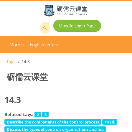
Skip to main content
Moodle Login Page
Search
courses
More
English ‎(en)‎
Tags
14.3
砺儒云课堂
14.3
Related tags:
2
3
Describe the components of the control process
10 Ed.
Discuss the types of controls organizations and ma