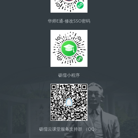
华师E通-修改SSO密码
砺儒小程序
砺儒云课堂服务支持群 （QQ）