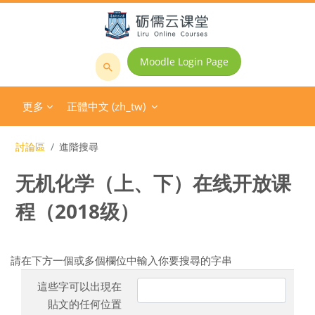
跳至主內容
Moodle Login Page
搜
尋
更多
正體中文 ‎(zh_tw)‎
課
程
討論區
進階搜尋
无机化学（上、下）在线开放课
程（2018级）
請在下方一個或多個欄位中輸入你要搜尋的字串
這些字可以出現在
貼文的任何位置