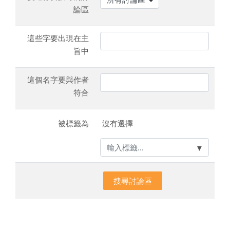
論區
這些字要出現在主
旨中
這個名字要與作者
符合
被選出的項目：
被標籤為
沒有選擇
▼
搜尋討論區