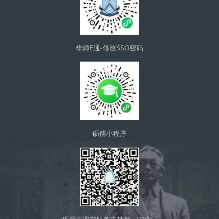
华师E通-修改SSO密码
砺儒小程序