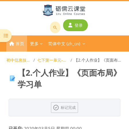
跳到主要内容
登录
搜
打开课程索引
索
首页
更多
简体中文 ‎(zh_cn)‎
课
程
或
初中信息技术课程
七下第一单元-图文排版
【2.个人作业】《页面布局》学习单
教
【2.个人作业】《页面布局》
师
名
学习单
称
完成条件
标记完成
已开启:
2020年03月5日 星期四 00:00