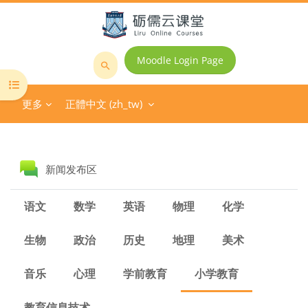
跳至主內容
Moodle Login Page
搜
開啟課程索引
尋
更多
正體中文 ‎(zh_tw)‎
課
程
區塊
討論區
新闻发布区
语文
数学
英语
物理
化学
生物
政治
历史
地理
美术
音乐
心理
学前教育
小学教育
教育信息技术