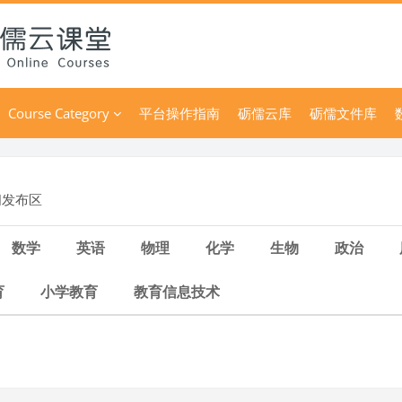
Course Category
平台操作指南
砺儒云库
砺儒文件库
и
Форум
闻发布区
数学
英语
物理
化学
生物
政治
育
小学教育
教育信息技术