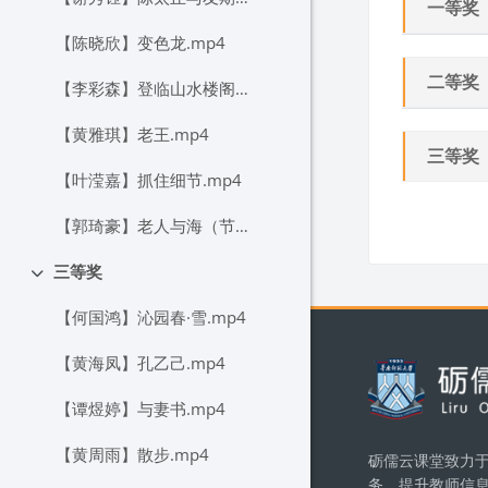
一等奖
【陈晓欣】变色龙.mp4
二等奖
【李彩森】登临山水楼阁，聆听人文回响.mp4
【黄雅琪】老王.mp4
三等奖
【叶滢嘉】抓住细节.mp4
Блок
【郭琦豪】老人与海（节选）.mp4
三等奖
Свернуть
【何国鸿】沁园春·雪.mp4
Блоки
【黄海凤】孔乙己.mp4
【谭煜婷】与妻书.mp4
【黄周雨】散步.mp4
砺儒云课堂致力于
务，提升教师信